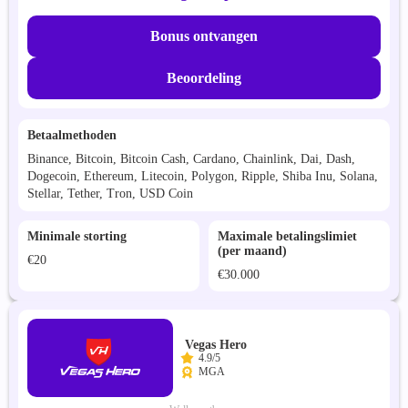
Bonus ontvangen
Beoordeling
Betaalmethoden
Binance, Bitcoin, Bitcoin Cash, Cardano, Chainlink, Dai, Dash,
Dogecoin, Ethereum, Litecoin, Polygon, Ripple, Shiba Inu, Solana,
Stellar, Tether, Tron, USD Coin
Minimale storting
Maximale betalingslimiet
(per maand)
€20
€30.000
Vegas Hero
4.9/5
MGA