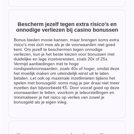
Bescherm jezelf tegen extra risico's en
onnodige verliezen bij casino bonussen
Bonus bieden mooie kansen, maar brengen soms extra
risico’s met zich mee als je de voorwaarden niet goed
kent. Om jezelf te beschermen tegen onnodige
verliezen, kun je het beste kiezen voor bonussen met
duidelijke en lage inzetvereisten, zoals 20x of 25x.
Vermijd aanbiedingen met te hoge
rondspeelvoorwaarden, zoals 40x of hoger, omdat deze
het moeilijk maken om uiteindelijk winst uit te laten
betalen. Let ook op maximale inzetlimieten tijdens het
spelen met bonusgeld: soms mag je per draai niet meer
inzetten dan bijvoorbeeld €5. Door vooraf goed op deze
voorwaarden te letten, voorkom je teleurstellingen en
minimaliseer je het risico op verlies van zowel je
bonusgeld als je eigen inleg.