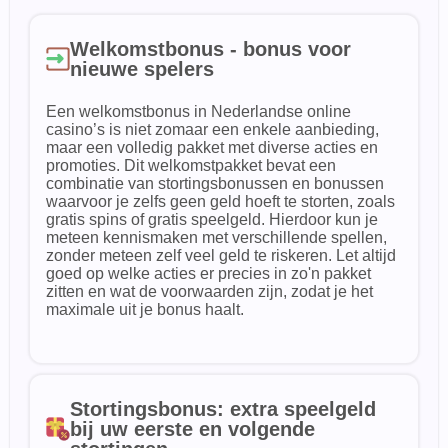
Welkomstbonus - bonus voor
nieuwe spelers
Een welkomstbonus in Nederlandse online
casino’s is niet zomaar een enkele aanbieding,
maar een volledig pakket met diverse acties en
promoties. Dit welkomstpakket bevat een
combinatie van stortingsbonussen en bonussen
waarvoor je zelfs geen geld hoeft te storten, zoals
gratis spins of gratis speelgeld. Hierdoor kun je
meteen kennismaken met verschillende spellen,
zonder meteen zelf veel geld te riskeren. Let altijd
goed op welke acties er precies in zo'n pakket
zitten en wat de voorwaarden zijn, zodat je het
maximale uit je bonus haalt.
Stortingsbonus: extra speelgeld
bij uw eerste en volgende