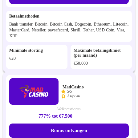
Betaalmethoden
Bank transfer, Bitcoin, Bitcoin Cash, Dogecoin, Ethereum, Litecoin,
MasterCard, Neteller, paysafecard, Skrill, Tether, USD Coin, Visa,
XRP
Minimale storting
Maximale betalingslimiet
(per maand)
€20
€50.000
MadCasino
5/5
Anjouan
Welkomstbonus
777% tot €7.500
Bonus ontvangen