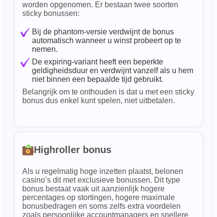
worden opgenomen. Er bestaan twee soorten
sticky bonussen:
Bij de phantom-versie verdwijnt de bonus
automatisch wanneer u winst probeert op te
nemen.
De expiring-variant heeft een beperkte
geldigheidsduur en verdwijnt vanzelf als u hem
niet binnen een bepaalde tijd gebruikt.
Belangrijk om te onthouden is dat u met een sticky
bonus dus enkel kunt spelen, niet uitbetalen.
Highroller bonus
Als u regelmatig hoge inzetten plaatst, belonen
casino’s dit met exclusieve bonussen. Dit type
bonus bestaat vaak uit aanzienlijk hogere
percentages op stortingen, hogere maximale
bonusbedragen en soms zelfs extra voordelen
zoals persoonlijke accountmanagers en snellere