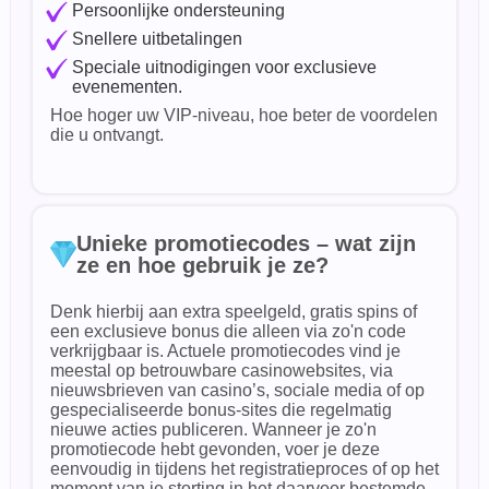
Persoonlijke ondersteuning
Snellere uitbetalingen
Speciale uitnodigingen voor exclusieve
evenementen.
Hoe hoger uw VIP-niveau, hoe beter de voordelen
die u ontvangt.
Unieke promotiecodes – wat zijn
ze en hoe gebruik je ze?
Denk hierbij aan extra speelgeld, gratis spins of
een exclusieve bonus die alleen via zo'n code
verkrijgbaar is. Actuele promotiecodes vind je
meestal op betrouwbare casinowebsites, via
nieuwsbrieven van casino’s, sociale media of op
gespecialiseerde bonus-sites die regelmatig
nieuwe acties publiceren. Wanneer je zo'n
promotiecode hebt gevonden, voer je deze
eenvoudig in tijdens het registratieproces of op het
moment van je storting in het daarvoor bestemde