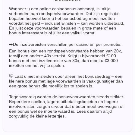
Wanneer u een online casinobonus ontvangt, is altijd
verbonden aan rondspeelvoorwaarden. Dat zijn regels die
bepalen hoeveel keer u het bonusbedrag moet inzetten
voordat het geld – inclusief winsten – kan worden uitbetaald.
En juist deze voorwaarden bepalen in grote mate of een
bonus interessant is of juist een valkuil vormt.
➡️De inzetvereisten verschillen per casino en per promotie.
Een bonus kan een rondspeelvoorwaarde hebben van 20x,
terwijl een andere 40x vereist. Krijgt u bijvoorbeeld €100
bonus met een inzetvereiste van 30x, dan moet u €3.000
inzetten om het vrij te spelen.
💡 Laat u niet misleiden door alleen het bonusbedrag – een
kleinere bonus met lage voorwaarden is vaak gunstiger dan
een grote bonus die moeilijk los te spelen is.
Tegenwoordig worden de bonusvoorwaarden steeds strikter.
Beperktere spellen, lagere uitbetalingslimieten en hogere
inzetvereisten zorgen ervoor dat u beter moet overwegen of
een bonus wel de moeite waard is. Lees daarom altijd
zorgvuldig de kleine lettertjes.