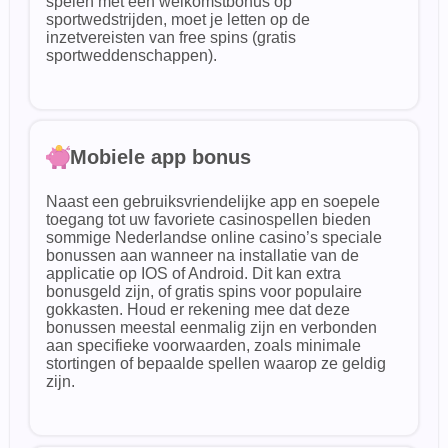
spelen met een welkomstbonus op
sportwedstrijden, moet je letten op de
inzetvereisten van free spins (gratis
sportweddenschappen).
Mobiele app bonus
Naast een gebruiksvriendelijke app en soepele
toegang tot uw favoriete casinospellen bieden
sommige Nederlandse online casino’s speciale
bonussen aan wanneer na installatie van de
applicatie op IOS of Android. Dit kan extra
bonusgeld zijn, of gratis spins voor populaire
gokkasten. Houd er rekening mee dat deze
bonussen meestal eenmalig zijn en verbonden
aan specifieke voorwaarden, zoals minimale
stortingen of bepaalde spellen waarop ze geldig
zijn.