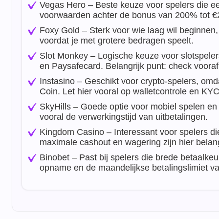
Vegas Hero – Beste keuze voor spelers die e
voorwaarden achter de bonus van 200% tot €2
Foxy Gold – Sterk voor wie laag wil beginnen
voordat je met grotere bedragen speelt.
Slot Monkey – Logische keuze voor slotspelers
en Paysafecard. Belangrijk punt: check voora
Instasino – Geschikt voor crypto-spelers, om
Coin. Let hier vooral op walletcontrole en KY
SkyHills – Goede optie voor mobiel spelen en 
vooral de verwerkingstijd van uitbetalingen.
Kingdom Casino – Interessant voor spelers di
maximale cashout en wagering zijn hier belang
Binobet – Past bij spelers die brede betaalkeuz
opname en de maandelijkse betalingslimiet v