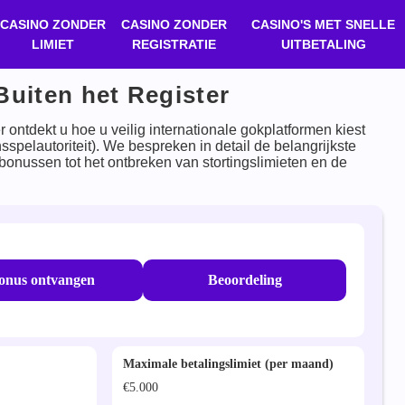
CASINO ZONDER
CASINO ZONDER
CASINO'S MET SNELLE
LIMIET
REGISTRATIE
UITBETALING
Buiten het Register
ontdekt u hoe u veilig internationale gokplatformen kiest
pelautoriteit). We bespreken in detail de belangrijkste
onussen tot het ontbreken van stortingslimieten en de
onus ontvangen
Beoordeling
Maximale betalingslimiet (per maand)
€5.000