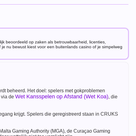
lijk beoordeeld op zaken als betrouwbaarheid, licenties,
 Of je nu bewust kiest voor een buitenlands casino of je simpelweg
ordt beheerd. Het doel: spelers met gokproblemen
Wet Kansspelen op Afstand (Wet Koa)
 via de
, die
toegang krijgt. Spelers die geregistreerd staan in CRUKS
de Malta Gaming Authority (MGA), de Curaçao Gaming