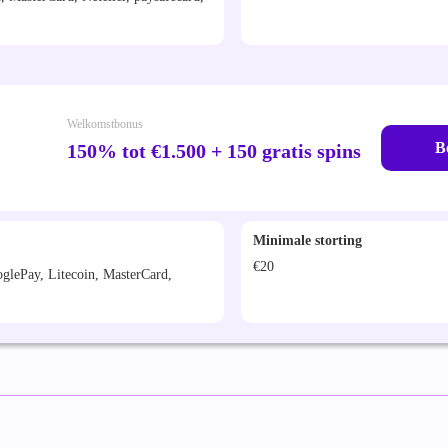
Welkomstbonus
B
150% tot €1.500 + 150 gratis spins
Minimale storting
€20
glePay, Litecoin, MasterCard,