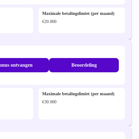
Maximale betalingslimiet (per maand)
€20.000
onus ontvangen
Beoordeling
Maximale betalingslimiet (per maand)
€30.000