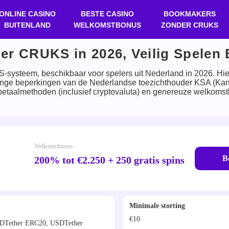
ONLINE CASINO
BESTE CASINO
BOOKMAKERS
BUITENLAND
WELKOMSTBONUS
ZONDER CRUKS
r CRUKS in 2026, Veilig Spelen 
-systeem, beschikbaar voor spelers uit Nederland in 2026. Hier 
enge beperkingen van de Nederlandse toezichthouder KSA (Kanss
taalmethoden (inclusief cryptovaluta) en genereuze welkomstb
Welkomstbonus
B
200% tot €2.250 + 250 gratis spins
Minimale storting
€10
USDTether ERC20, USDTether