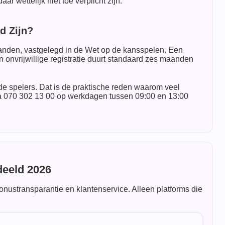
wettelijk niet toe verplicht zijn.
d Zijn?
aanden, vastgelegd in de Wet op de kansspelen. Een
 onvrijwillige registratie duurt standaard zes maanden
de spelers. Dat is de praktische reden waarom veel
ia 070 302 13 00 op werkdagen tussen 09:00 en 13:00
deeld 2026
 bonustransparantie en klantenservice. Alleen platforms die