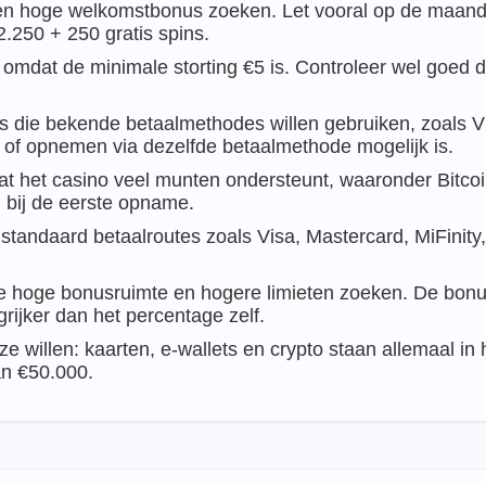
en hoge welkomstbonus zoeken. Let vooral op de maandel
.250 + 250 gratis spins.
, omdat de minimale storting €5 is. Controleer wel goe
 die bekende betaalmethodes willen gebruiken, zoals Visa
f of opnemen via dezelfde betaalmethode mogelijk is.
dat het casino veel munten ondersteunt, waaronder Bitco
C bij de eerste opname.
standaard betaalroutes zoals Visa, Mastercard, MiFinity
e hoge bonusruimte en hogere limieten zoeken. De bonus
rijker dan het percentage zelf.
e willen: kaarten, e-wallets en crypto staan allemaal in h
an €50.000.