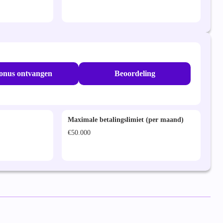
onus ontvangen
Beoordeling
Maximale betalingslimiet (per maand)
€50.000