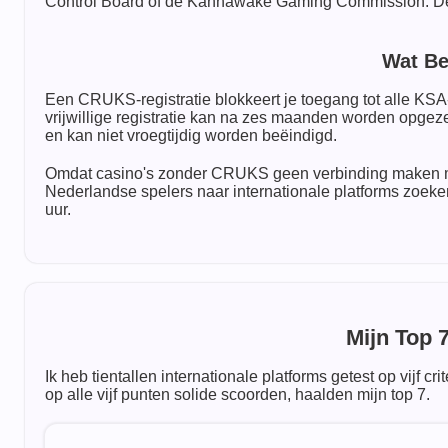
Control Board of de Kahnawake Gaming Commission. Deze a
Wat Be
Een CRUKS-registratie blokkeert je toegang tot alle KS
vrijwillige registratie kan na zes maanden worden opgeze
en kan niet vroegtijdig worden beëindigd.
Omdat casino's zonder CRUKS geen verbinding maken met h
Nederlandse spelers naar internationale platforms zoek
uur.
Mijn Top 
Ik heb tientallen internationale platforms getest op vijf 
op alle vijf punten solide scoorden, haalden mijn top 7.