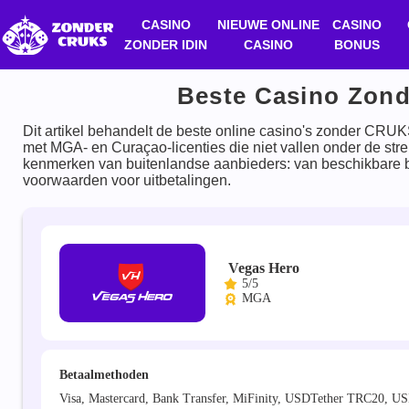
CASINO
NIEUWE ONLINE
CASINO
ZONDER IDIN
CASINO
BONUS
Beste Casino Zonde
Dit artikel behandelt de beste online casino's zonder CRUKS
met MGA- en Curaçao-licenties die niet vallen onder de str
kenmerken van buitenlandse aanbieders: van beschikbare be
voorwaarden voor uitbetalingen.
Vegas Hero
5/5
MGA
Betaalmethoden
Visa, Mastercard, Bank Transfer, MiFinity, USDTether TRC20, 