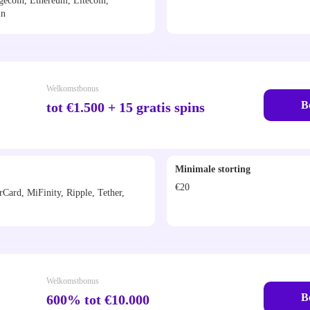
gecoin, Ethereum, Litecoin,
in
Welkomstbonus
B
tot €1.500 + 15 gratis spins
Minimale storting
€20
rCard, MiFinity, Ripple, Tether,
Welkomstbonus
B
600% tot €10.000