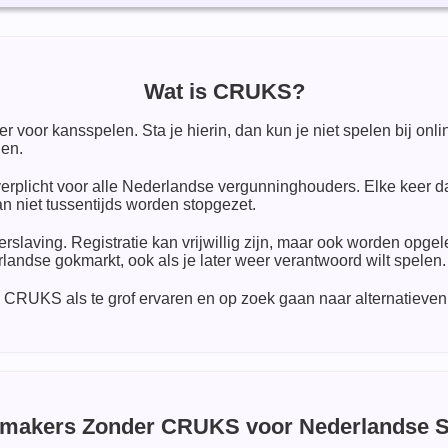
Wat is CRUKS?
er voor kansspelen. Sta je hierin, dan kun je niet spelen bij on
gen.
rplicht voor alle Nederlandse vergunninghouders. Elke keer dat 
n niet tussentijds worden stopgezet.
slaving. Registratie kan vrijwillig zijn, maar ook worden opgele
rlandse gokmarkt, ook als je later weer verantwoord wilt spelen.
rs CRUKS als te grof ervaren en op zoek gaan naar alternatieve
makers Zonder CRUKS voor Nederlandse S