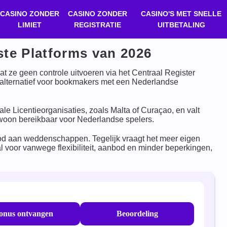
CASINO ZONDER
CASINO ZONDER
CASINO'S MET SNELLE
LIMIET
REGISTRATIE
UITBETALING
te Platforms van 2026
 ze geen controle uitvoeren via het Centraal Register
n alternatief voor bookmakers met een Nederlandse
e Licentieorganisaties, zoals Malta of Curaçao, en valt
ewoon bereikbaar voor Nederlandse spelers.
bod aan weddenschappen. Tegelijk vraagt het meer eigen
l voor vanwege flexibiliteit, aanbod en minder beperkingen,
onus ontvangen
Beoordeling