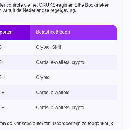
nder controle via het CRUKS-register. Elke Bookmaker
en vanuit de Nederlandse regelgeving.
porten
Betaalmethoden
0+
Crypto, Skrill
0+
Cards, e-wallets, crypto
0+
Crypto
5+
Cards, e-wallets
0+
Cards, e-wallets, crypto
n de Kansspelautoriteit. Daardoor zijn ze toegankelijk