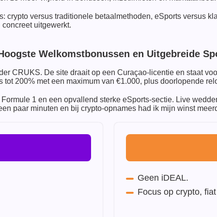
us: crypto versus traditionele betaalmethoden, eSports versus k
concreet uitgewerkt.
 Hoogste Welkomstbonussen en Uitgebreide Sp
der CRUKS. De site draait op een Curaçao-licentie en staat v
s tot 200% met een maximum van €1.000, plus doorlopende relo
, Formule 1 en een opvallend sterke eSports-sectie. Live wedde
ijk een paar minuten en bij crypto-opnames had ik mijn winst me
Geen iDEAL.
Focus op crypto, fiat