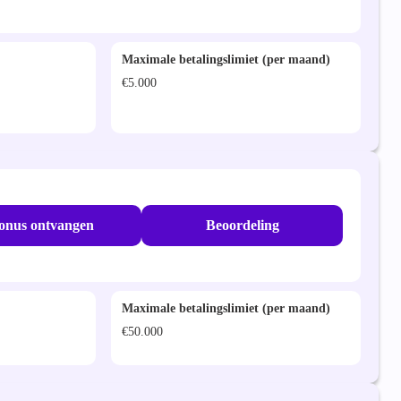
Maximale betalingslimiet (per maand)
€5.000
onus ontvangen
Beoordeling
Maximale betalingslimiet (per maand)
€50.000