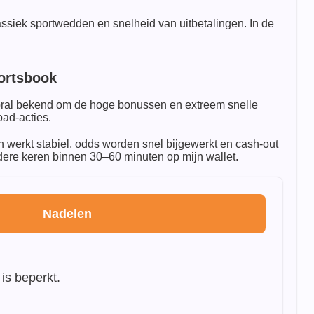
lassiek sportwedden en snelheid van uitbetalingen. In de
ortsbook
ooral bekend om de hoge bonussen en extreem snelle
ad-acties.
n werkt stabiel, odds worden snel bijgewerkt en cash-out
erdere keren binnen 30–60 minuten op mijn wallet.
Nadelen
 is beperkt.